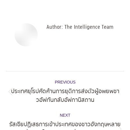
on
on
on
on
Facebook
X
Pinterest
LinkedIn
Author:
The Intelligence Team
Post
PREVIOUS
navigation
ประเทศยุโรปคัดค้านการยุติการส่งตัวผู้อพยพชา
Previous
วอัฟกันกลับอัฟกานิสถาน
post:
NEXT
รัสเซียปฏิเสธการเข้าประเทศของชาวอังกฤษหลาย