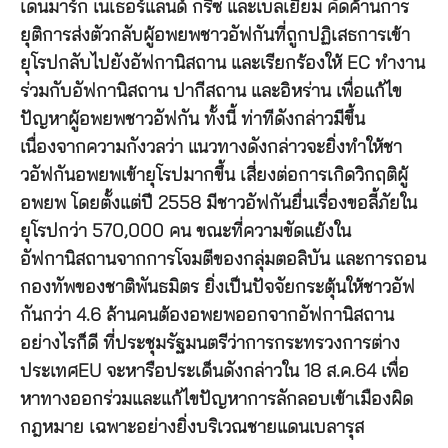
เดนมาร์ก เนเธอร์แลนด์ กรีซ และเบลเยียม คัดค้านการ
ยุติการส่งตัวกลับผู้อพยพชาวอัฟกันที่ถูกปฏิเสธการเข้า
ยุโรปกลับไปยังอัฟกานิสถาน และเรียกร้องให้ EC ทำงาน
ร่วมกับอัฟกานิสถาน ปากีสถาน และอิหร่าน เพื่อแก้ไข
ปัญหาผู้อพยพชาวอัฟกัน ทั้งนี้ ท่าทีดังกล่าวมีขึ้น
เนื่องจากความกังวลว่า แนวทางดังกล่าวจะยิ่งทำให้ชา
วอัฟกันอพยพเข้ายุโรปมากขึ้น เสี่ยงต่อการเกิดวิกฤติผู้
อพยพ โดยตั้งแต่ปี 2558 มีชาวอัฟกันยื่นเรื่องขอลี้ภัยใน
ยุโรปกว่า 570,000 คน ขณะที่ความขัดแย้งใน
อัฟกานิสถานจากการโจมตีของกลุ่มตอลิบัน และการถอน
กองทัพของชาติพันธมิตร ยิ่งเป็นปัจจัยกระตุ้นให้ชาวอัฟ
กันกว่า 4.6 ล้านคนต้องอพยพออกจากอัฟกานิสถาน
อย่างไรก็ดี ที่ประชุมรัฐมนตรีว่าการกระทรวงการต่าง
ประเทศEU จะหารือประเด็นดังกล่าวใน 18 ส.ค.64 เพื่อ
หาทางออกร่วมและแก้ไขปัญหาการลักลอบเข้าเมืองผิด
กฎหมาย เฉพาะอย่างยิ่งบริเวณชายแดนเบลารุส