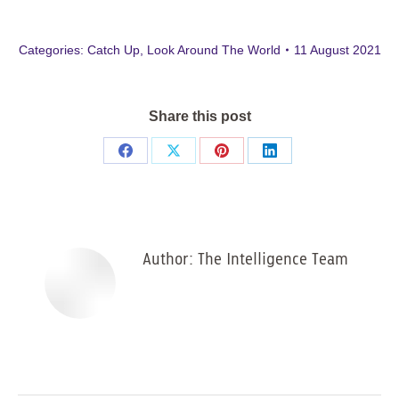
Categories:
Catch Up
,
Look Around The World
11 August 2021
Share this post
Share
Share
Share
Share
on
on
on
on
Facebook
X
Pinterest
LinkedIn
Author:
The Intelligence Team