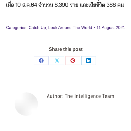
เมื่อ 10 ส.ค.64 จำนวน 8,390 ราย และเสียชีวิต 388 คน
Categories:
Catch Up
,
Look Around The World
11 August 2021
Share this post
Share
Share
Share
Share
on
on
on
on
Facebook
X
Pinterest
LinkedIn
Author:
The Intelligence Team