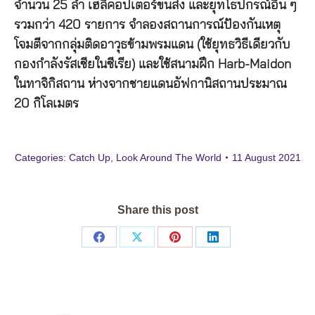
จำนวน 25 ลำ เฮลิคอปเตอร์ขนส่ง และยุทโธปกรณ์อื่น ๆ
รวมกว่า 420 รายการ จำลองสถานการณ์ป้องกันเหตุ
โจมตีจากกลุ่มติดอาวุธข้ามพรมแดน (ใช้ยุทธวิธีเดียวกับ
กองกำลังรัสเซียในซีเรีย) และใช้สนามฝึก Harb-Maidon
ในทาจิกิสถาน ห่างจากชายแดนอัฟกานิสถานประมาณ
20 กิโลเมตร
Categories:
Catch Up
,
Look Around The World
11 August 2021
Share this post
Share
Share
Share
Share
on
on
on
on
Facebook
X
Pinterest
LinkedIn