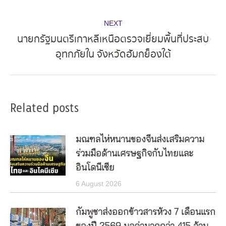
post:
NEXT
นายกรัฐมนตรีเกาหลีเหนือตรวจเยี่ยมพื้นที่ประสบ
Next
อุทกภัยใน จังหวัดฮัมกย็องใต้
post:
Related posts
มณฑลไห่หนานของจีนส่งเสริมความ
ร่วมมือด้านเศรษฐกิจกับไทยและ
อินโดนีเซีย
6 August 2026
กัมพูชาส่งออกข้าวสารห้วง 7 เดือนแรก