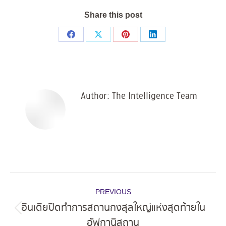
Share this post
Share
Share
Share
Share
on
on
on
on
Facebook
X
Pinterest
LinkedIn
Author:
The Intelligence Team
Post
PREVIOUS
navigation
อินเดียปิดทำการสถานกงสุลใหญ่แห่งสุดท้ายใน
Previous
อัฟกานิสถาน