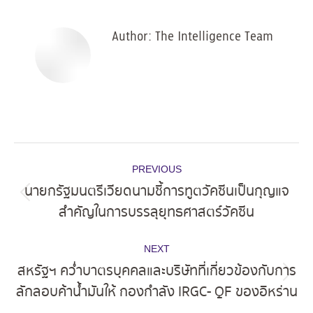
Facebook
X
Pinterest
LinkedIn
Author:
The Intelligence Team
Post
PREVIOUS
navigation
นายกรัฐมนตรีเวียดนามชี้การทูตวัคซีนเป็นกุญแจ
Previous
สำคัญในการบรรลุยุทธศาสตร์วัคซีน
post:
NEXT
สหรัฐฯ คว่ำบาตรบุคคลและบริษัทที่เกี่ยวข้องกับการ
Next
ลักลอบค้าน้ำมันให้ กองกำลัง IRGC- QF ของอิหร่าน
post: