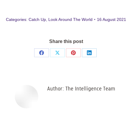
Categories:
Catch Up
,
Look Around The World
16 August 2021
Share this post
Share
Share
Share
Share
on
on
on
on
Facebook
X
Pinterest
LinkedIn
Author:
The Intelligence Team