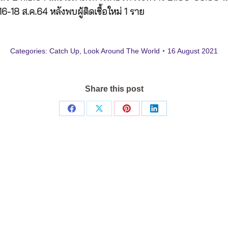
-18 ส.ค.64 หลังพบผู้ติดเชื้อใหม่ 1 ราย
Categories:
Catch Up
,
Look Around The World
16 August 2021
Share this post
Share
Share
Share
Share
on
on
on
on
Facebook
X
Pinterest
LinkedIn