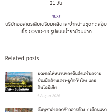
21 วัน
post:
NEXT
บริษัทออสเตรเลียเตรียมผลิตและจำหน่ายชุดทดสอบ
Next
เชื้อ COVID-19 รูปแบบน้ำยาบ้วนปาก
post:
Related posts
มณฑลไห่หนานของจีนส่งเสริมความ
ร่วมมือด้านเศรษฐกิจกับไทยและ
อินโดนีเซีย
6 August 2026
กัมพูชาส่งออกข้าวสารห้วง 7 เดือนแรก