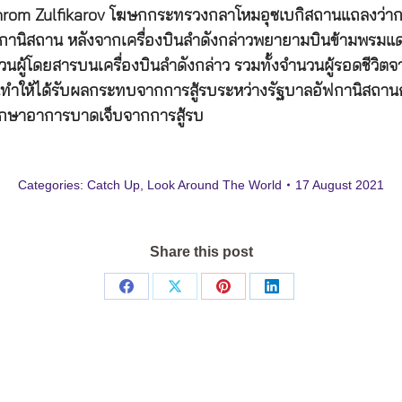
Bakhrom Zulfikarov โฆษกกระทรวงกลาโหมอุซเบกิสถานแถลงว่า
ัฟกานิสถาน หลังจากเครื่องบินลำดังกล่าวพยายามบินข้ามพรมแ
้โดยสารบนเครื่องบินลำดังกล่าว รวมทั้งจำนวนผู้รอดชีวิตจากเหตุ
ำให้ได้รับผลกระทบจากการสู้รบระหว่างรัฐบาลอัฟกานิสถานก
รักษาอาการบาดเจ็บจากการสู้รบ
Categories:
Catch Up
,
Look Around The World
17 August 2021
Share this post
Share
Share
Share
Share
on
on
on
on
Facebook
X
Pinterest
LinkedIn