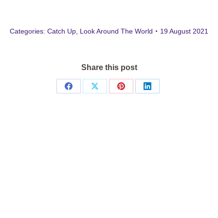
Categories:
Catch Up
,
Look Around The World
19 August 2021
Share this post
Share
Share
Share
Share
on
on
on
on
Facebook
X
Pinterest
LinkedIn