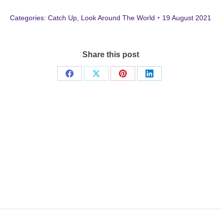
Categories:
Catch Up
,
Look Around The World
19 August 2021
Share this post
Share
Share
Share
Share
on
on
on
on
Facebook
X
Pinterest
LinkedIn