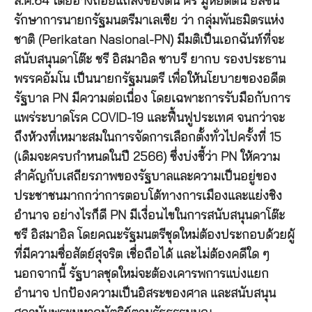
ส.ค.64 โดยอ้างถ้อยแถลงของตัน ศรี มูห์ยิดดิน ยัสซิน
รักษาการนายกรัฐมนตรีมาเลเซีย ว่า กลุ่มพันธมิตรแห่ง
ชาติ (Perikatan Nasional-PN) มีมติเป็นเอกฉันท์ที่จะ
สนับสนุนดาโต๊ะ ซรี อิสมาอิล ซาบรี ยากบ รองประธาน
พรรคอัมโน เป็นนายกรัฐมนตรี เพื่อให้นโยบายของอดีต
รัฐบาล PN มีความต่อเนื่อง โดยเฉพาะการรับมือกับการ
แพร่ระบาดโรค COVID-19 และฟื้นฟูประเทศ จนกว่าจะ
ถึงห้วงที่เหมาะสมในการจัดการเลือกตั้งทั่วไปครั้งที่ 15
(เดิมจะครบกำหนดในปี 2566) ซึ่งบ่งชี้ว่า PN ให้ความ
สำคัญกับเสถียรภาพของรัฐบาลและความเป็นอยู่ของ
ประชาชนมากกว่าการตอบโต้ทางการเมืองและแย่งชิง
อำนาจ อย่างไรก็ดี PN มีเงื่อนไขในการสนับสนุนดาโต๊ะ
ซรี อิสมาอิล โดยคณะรัฐมนตรีชุดใหม่ต้องประกอบด้วยผู้
ที่มีความซื่อสัตย์สุจริต เชื่อถือได้ และไม่ต้องคดีใด ๆ
นอกจากนี้ รัฐบาลชุดใหม่จะต้องเคารพการแบ่งแยก
อำนาจ ปกป้องความเป็นอิสระของศาล และสนับสนุน