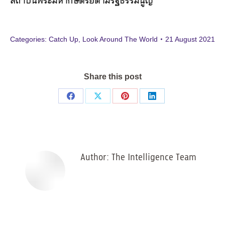
สถาบันพระมหากษัตริย์ตามรัฐธรรมนูญ
Categories:
Catch Up
,
Look Around The World
21 August 2021
Share this post
Share
Share
Share
Share
on
on
on
on
Facebook
X
Pinterest
LinkedIn
Author:
The Intelligence Team