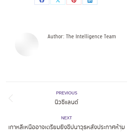
Share
Share
Share
Share
on
on
on
on
Facebook
X
Pinterest
LinkedIn
Author:
The Intelligence Team
Post
PREVIOUS
navigation
นิวซีแลนด์
Previous
post:
NEXT
เกาหลีเหนืออาจเตรียมยิงขีปนาวุธหลังประกาศห้าม
Next