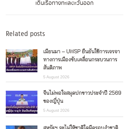
เดินเรือทางทะเลตะวันออก
post:
Related posts
เมียนมา – UWSP ยืนยันใช้การเจรจา
ทางการเมืองขับเคลื่อนกระบวนการ
สันติภาพ
5 August 2026
จีนไม่พอใจสมุดปกขาวประจำปี 2569
ของญี่ปุ่น
5 August 2026
สหรัฐฯ จะไม่ให้ชาติใดมีครอบงำชาติ