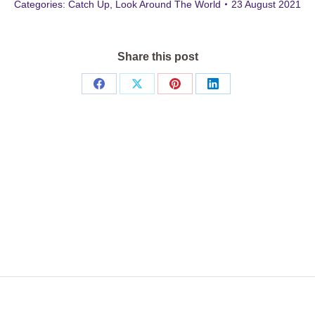
Categories:
Catch Up
,
Look Around The World
23 August 2021
Share this post
Share
Share
Share
Share
on
on
on
on
Facebook
X
Pinterest
LinkedIn