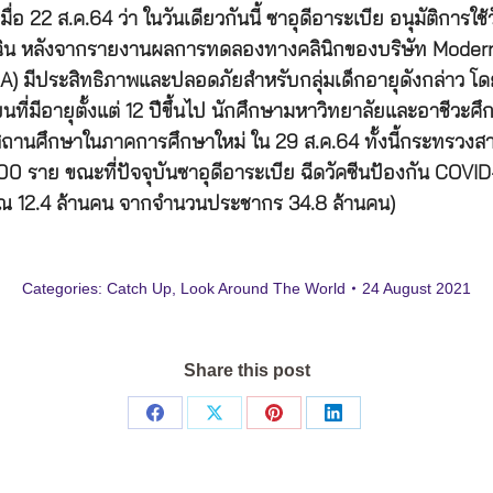
อ 22 ส.ค.64 ว่า ในวันเดียวกันนี้ ซาอุดีอาระเบีย อนุมัติการ
ีฉุกเฉิน หลังจากรายงานผลการทดลองทางคลินิกของบริษัท Moder
A) มีประสิทธิภาพและปลอดภัยสำหรับกลุ่มเด็กอายุดังกล่าว โดยก
ที่มีอายุตั้งแต่ 12 ปีขึ้นไป นักศึกษามหาวิทยาลัยและอาชีวะ
ถานศึกษาในภาคการศึกษาใหม่ ใน 29 ส.ค.64 ทั้งนี้กระทรวงสาธา
า 500 ราย ขณะที่ปัจจุบันซาอุดีอาระเบีย ฉีดวัคซีนป้องกัน CO
าณ 12.4 ล้านคน จากจำนวนประชากร 34.8 ล้านคน)
Categories:
Catch Up
,
Look Around The World
24 August 2021
Share this post
Share
Share
Share
Share
on
on
on
on