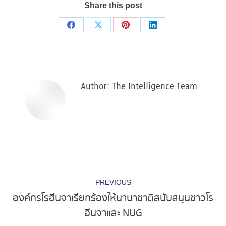
Share this post
Share
Share
Share
Share
on
on
on
on
Facebook
X
Pinterest
LinkedIn
Author:
The Intelligence Team
Post
PREVIOUS
navigation
องค์กรโรฮีนจาเรียกร้องให้นานาชาติสนับสนุนชาวโร
Previous
ฮีนจาและ NUG
post: