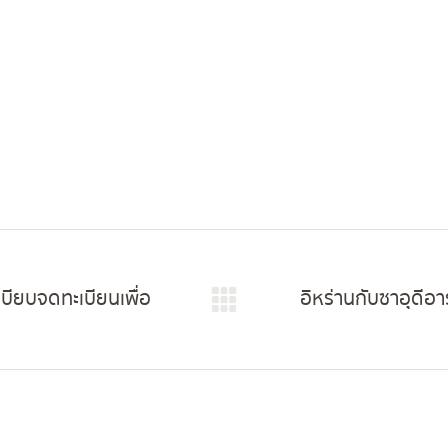
Facebook
X
Pinterest
LinkedIn
บียบจดทะเบียนเพื่อ
อิหร่านกับซาอุดีอ
Next
post: