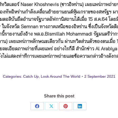
้ใช้ทวิตเตอร์ Naser Khoshnevis (ชาวอิหร่าน) เผยแพร่ภาพถ่า
งทัพอิหร่านกำลังเคลื่อนย้ายยานยนต์หุ้มเกราะของสหรัฐฯ มา
ลิบันยึดอำนาจรัฐบาลอัฟกานิสถานได้เมื่อ 15 ส.ค.64 โดยมีผู
ในจังหวัด Semnan ทางภาคเหนือของอิหร่าน ซึ่งเป็นจังหวัดติ
ี้รายงานยังอ้าง พล.อ.Bismillah Mohammadi รัฐมนตรีว่
าน) เผยแพร่ภาพลักษณะเดียวกัน ผ่านทวิตส่วนตัวของตนเมื่อ 1
บุรายละเอียดภาพภ่ายที่เผยแพร่ อย่างไรก็ดี สำนักข่าว Al Arabi
ยังไม่แสดงท่าทีการเผยแพร่ภาพถ่ายและข้อความกล่าวอ้างดังกล
Categories:
Catch Up
,
Look Around The World
2 September 2021
Share this post
Share
Share
Share
Share
on
on
on
on