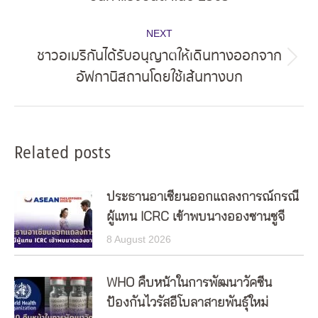
post:
NEXT
ชาวอเมริกันได้รับอนุญาตให้เดินทางออกจาก
Next
อัฟกานิสถานโดยใช้เส้นทางบก
post:
Related posts
ประธานอาเซียนออกแถลงการณ์กรณี
ผู้แทน ICRC เข้าพบนางอองซานซูจี
8 August 2026
WHO คืบหน้าในการพัฒนาวัคซีน
ป้องกันไวรัสอีโบลาสายพันธุ์ใหม่