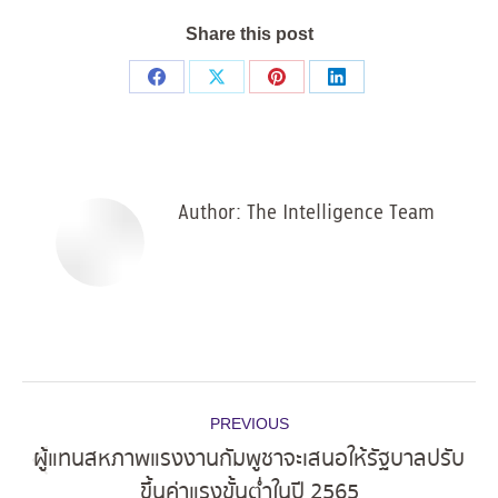
Share this post
Share
Share
Share
Share
on
on
on
on
Facebook
X
Pinterest
LinkedIn
Author:
The Intelligence Team
Post
PREVIOUS
navigation
ผู้แทนสหภาพแรงงานกัมพูชาจะเสนอให้รัฐบาลปรับ
Previous
ขึ้นค่าแรงขั้นต่ำในปี 2565