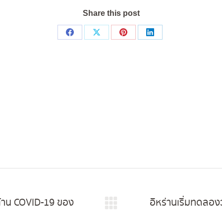
Share this post
Share
Share
Share
Share
on
on
on
on
Facebook
X
Pinterest
LinkedIn
ต้าน COVID-19 ของ
อิหร่านเริ่มทดลอง
Next