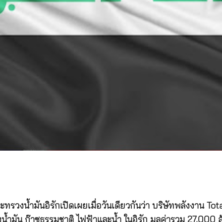
ระทรวงน้ำมันอิรักเปิดเผยเมื่อวันเดียวกันว่า บริษัทพลังงาน 
ำมัน ก๊าซธรรมชาติ ไฟฟ้าและน้ำ ในอิรัก มูลค่ารวม 27,000 