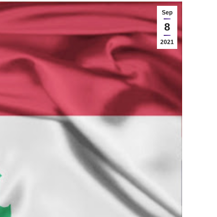
Sep
8
2021