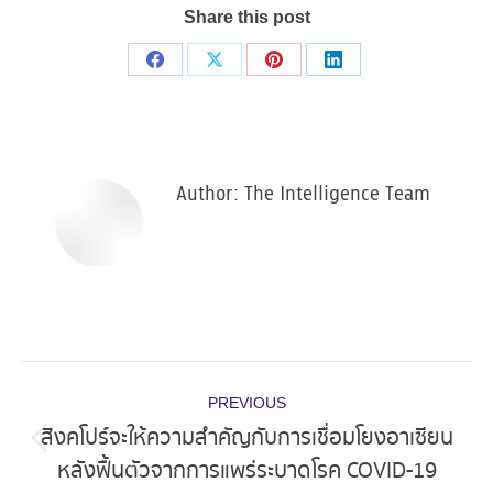
Share this post
Share
Share
Share
Share
on
on
on
on
Facebook
X
Pinterest
LinkedIn
Author:
The Intelligence Team
Post
PREVIOUS
navigation
สิงคโปร์จะให้ความสำคัญกับการเชื่อมโยงอาเซียน
Previous
หลังฟื้นตัวจากการแพร่ระบาดโรค COVID-19
post: