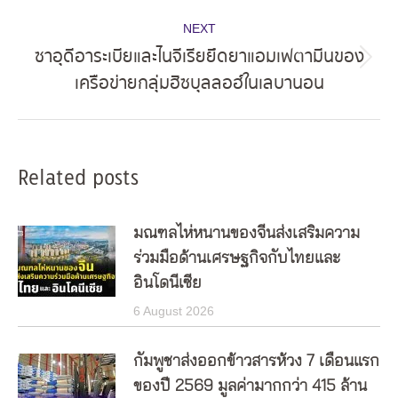
NEXT
ซาอุดีอาระเบียและไนจีเรียยึดยาแอมเฟตามีนของ
Next
เครือข่ายกลุ่มฮิซบุลลอฮ์ในเลบานอน
post:
Related posts
มณฑลไห่หนานของจีนส่งเสริมความ
ร่วมมือด้านเศรษฐกิจกับไทยและ
อินโดนีเซีย
6 August 2026
กัมพูชาส่งออกข้าวสารห้วง 7 เดือนแรก
ของปี 2569 มูลค่ามากกว่า 415 ล้าน