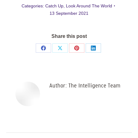
Categories:
Catch Up
,
Look Around The World
13 September 2021
Share this post
Share
Share
Share
Share
on
on
on
on
Facebook
X
Pinterest
LinkedIn
Author:
The Intelligence Team