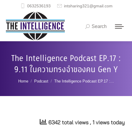
0632536193
intsharing321@gmail.com
Search
Search:
The Intelligence Podcast EP.17 :
9.11 ในความทรงจำของคน Gen Y
You are here:
Home
Podcast
The Intelligence Podcast EP.17 :…
6342 total views
, 1 views today