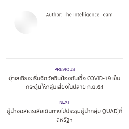
Facebook
X
Pinterest
LinkedIn
Author:
The Intelligence Team
Post
PREVIOUS
navigation
มาเลเซียจะเริ่มฉีดวัคซีนป้องกันเชื้อ COVID-19 เข็ม
Previous
กระตุ้นให้กลุ่มเสี่ยงในปลาย ก.ย.64
post:
NEXT
ผู้นำออสเตรเลียเดินทางไปประชุมผู้นำกลุ่ม QUAD ที่
Next
สหรัฐฯ
post: