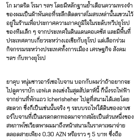
โก มาดริด โรมา ฯลฯ โดยมีหลักฐานย้ำเตือนความทรงจำ
ของผมเป็นผ้าพันคอที่ระลึกติดตราสโมสรเหล่านั้นแขวนไว้
อยู่ในร้านเพื่อประกาศความภาคภูมิใจในระดับทวีปยุโรป
ของทีมเล็ก ๆ จากประเทศในดินแดนคอเคซัส และมีพื้นที่
ประเทศคาบเกี่ยวระหว่างเอเชียกับยุโรป แต่เลือกร่วม
กิจกรรมระหว่างประเทศทั้งการเมือง เศรษฐกิจ สังคม
ฯลฯ กับทางยุโรป
ยาคุบ หนุ่มชาวอาร์เซอไบจาน บอกกับผมว่าถ้าอยากจะ
ไปดูคาราบัก เอฟเค ลงแข่งในสุดสัปดาห์นี้ ก็นั่งรถไฟฟ้า
จากย่านที่พักแถว Icherisheher ไปดูที่สนามได้เลยโดย
สะดวก ซึ่งก็เป็นเช่นนั้นจริง ๆ ระบบรถไฟใต้ดินของอาเซ
อร์ไบจานที่เป็นมรดกตกทอดมาจากสมัยเป็นส่วนหนึ่งของ
สหภาพโซเวียตพาผมมาถึงหน้าสนามในราคาเหมาจ่าย
ตลอดสายเพียง 0.30 AZN หรือราว ๆ 5 บาท ซึ่งถือ