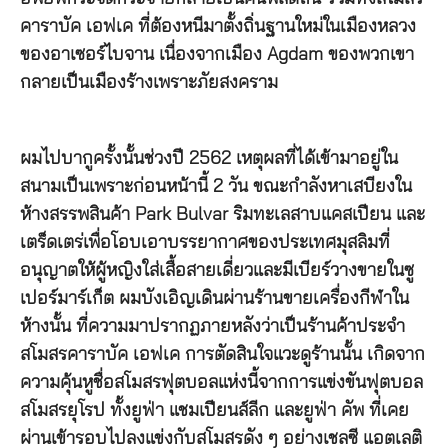
คาราบัค เอฟเค ที่ต้องหนีมาตั้งถิ่นฐานใหม่ในเมืองหลวง
ของอาเซอร์ไบจาน เนื่องจากเมือง Agdam ของพวกเขา
กลายเป็นเมืองร้างเพราะภัยสงคราม
ผมไปบากูครั้งนั้นช่วงปี 2562 เหตุผลที่ได้เข้ามาอยู่ใน
สนามเป็นเพราะก่อนหน้านี้ 2 วัน ขณะกำลังหาเสบียงใน
ห้างสรรพสินค้า Park Bulvar ริมทะเลสาบแคสเปียน และ
เตร็ดเตร่เพื่อโอบเอาบรรยากาศของประเทศมุสลิมที่
อนุญาตให้ผู้หญิงใส่เสื้อสายเดี่ยวและมีเบียร์วางขายในซู
เปอร์มาร์เก็ต ผมบังเอิญเดินผ่านร้านขายเครื่องกีฬาใน
ห้างนั้น ที่ความมาปรากฏภายหลังว่าเป็นร้านค้าประจำ
สโมสรคาราบัค เอฟเค การตัดสินใจแวะดูร้านนั้น เกิดจาก
ความคุ้นหูชื่อสโมสรฟุตบอลแห่งนี้จากการแข่งขันฟุตบอล
สโมสรยุโรป ทั้งยูฟ่า แชมเปียนส์ลีก และยูฟ่า คัพ ที่เคย
ผ่านเข้ารอบไปลงแข่งกับสโมสรดัง ๆ อย่างเชลซี แอตเลติ