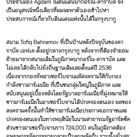
ประจำเมือง Agdam ในดินแดนนากอร์โน-คาราบัค จึง
เป็นอนุสรณ์หนึ่งเดียวที่ผมจะพาตัวเองเข้าไปหา
ประสบการณ์เกี่ยวกับดินแดนแห่งนั้นได้ในกรุงบากู
สนาม Tofiq Bahramov ที่เป็นบ้านหลังปัจจุบันของคา
ราบัค เอฟเค ตั้งอยู่กลางกรุงบากู หลังจากที่ต้องจำยอม
ย้ายมาจากสนามเดิมในภูมิภาคนากอร์โน-คาราบัค และ
ไม่เคยได้กลับไปยังถิ่นฐานเดิมเลยตั้งแต่ปี 2536
เนื่องจากกองทัพอาเซอร์ไบจานแพ้สงครามให้กับกอง
กำลังชาวอาร์เมเนีย ที่เป็นชนกลุ่มใหญ่ในภูมิภาค และ
สนับสนุนอยู่เบื้องหลังโดยรัฐบาลอาร์เมเนียที่มุ่งหมายให้
ชาวอาร์เมเนียในอาเซอร์ไบจานได้ปกครองตนเอง ผลของ
สงครามครั้งนั้นทำให้ชาวอาร์เมเนียประกาศเอกราชและ
ปกครองตนเองในทางพฤตินัยในนามสาธารณรัฐอาร์ตซัค
ส่วนชาวอาเซอร์ไบจานราว 724,000 คนในภูมิภาคต้อง
อพยพกระจัดกระจายกลายเป็นคนพลัดถิ่น รวมทั้งสโมสร