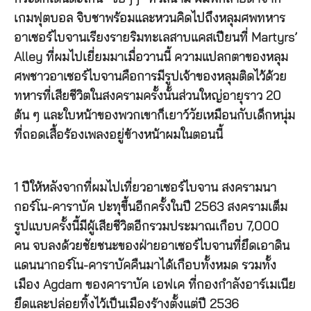
เกมฟุตบอล จิบชาพร้อมและหวนคิดไปถึงหลุมศพทหาร
อาเซอร์ไบจานเรียงรายริมทะเลสาบแคสเปียนที่ Martyrs’
Alley ที่ผมไปเยี่ยมมาเมื่อวานนี้ ความแปลกตาของหลุม
ศพชาวอาเซอร์ไบจานคือการมีรูปเจ้าของหลุมติดไว้ด้วย
ทหารที่เสียชีวิตในสงครามครั้งนั้นส่วนใหญ่อายุราว 20
ต้น ๆ และใบหน้าของพวกเขาก็เยาว์วัยเหมือนกับเด็กหนุ่ม
ที่ถอดเสื้อร้องเพลงอยู่ข้างหน้าผมในตอนนี้
1 ปีให้หลังจากที่ผมไปเที่ยวอาเซอร์ไบจาน สงครามนา
กอร์โน-คาราบัค ปะทุขึ้นอีกครั้งในปี 2563 สงครามเต็ม
รูปแบบครั้งนี้มีผู้เสียชีวิตอีกรวมประมาณเกือบ 7,000
คน จบลงด้วยชัยชนะของฝ่ายอาเซอร์ไบจานที่ยึดเอาดิน
แดนนากอร์โน-คาราบัคคืนมาได้เกือบทั้งหมด รวมทั้ง
เมือง Agdam ของคาราบัค เอฟเค ที่กองกำลังอาร์เมเนีย
ยึดและปล่อยทิ้งไว้เป็นเมืองร้างตั้งแต่ปี 2536