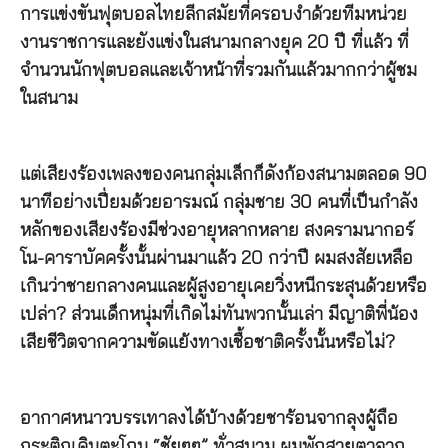
การแข่งขันฟุตบอลไทยลีกสมัยที่ครอบงำด้วยทีมหน่วย
งานราชการและยังแข่งในสนามกลางยุค 20 ปี ที่แล้ว ที่
จำนวนนักฟุตบอลและเจ้าหน้าที่รวมกันแล้วมากกว่าผู้ชม
ในสนาม
แต่เสียงร้องเพลงของคนกลุ่มเล็กก็ดังก้องสนามตลอด 90
นาทีอย่างเปี่ยมด้วยอารมณ์ กลุ่มชาย 30 คนที่เป็นกำลัง
หลักของเสียงร้องมีช่วงอายุหลากหลาย สงครามนากอร์
โน-คาราบัคครั้งนั้นผ่านมาแล้ว 20 กว่าปี ผมสงสัยเหลือ
เกินว่าชายกลางคนและผู้สูงอายุเคยวิ่งหนีกระสุนด้วยหรือ
เปล่า? ส่วนเด็กหนุ่มที่เกิดไม่ทันพวกนั้นเล่า มีญาติพี่น้อง
เสียชีวิตจากความขัดแย้งทางเชื้อชาติครั้งนั้นหรือไม่?
อากาศหนาวบรรเทาลงได้บ้างด้วยชาร้อนจากลุงผู้ถือ
กระติกเดินตะโกน “ชัยๆๆ” ทั่วสนาม ผมพักสายตาจาก