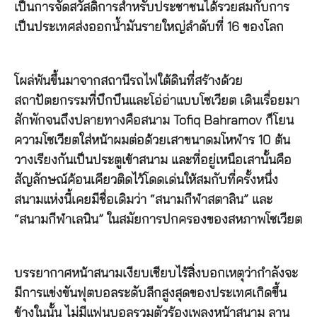
เป็นการจัดสวัสดิการสำหรับประชาชนได้รวยสมกับการ
เป็นประเทศส่งออกน้ำมันรายใหญ่ลำดับที่ 16 ของโลก
โผล่พ้นขึ้นมาจากสถานีรถไฟใต้ดินที่สร้างด้วย
สถาปัตยกรรมที่บึกบึนและโอ่อ่าแบบโซเวียต เดินเรื่อยมา
สักพักจนถึงปลายทางคือสนาม Tofiq Bahramov ก็โยน
ความโซเวียตใส่หน้าผมต่อด้วยเสาขนาดมโหฬาร 10 ต้น
วางเรียงกันเป็นประตูเข้าสนาม และที่อยู่เหนือเสานั้นคือ
สัญลักษณ์ค้อนเคียวติดไว้โดดเด่นให้สมกับที่ครั้งหนึ่ง
สนามแห่งนี้เคยมีชื่อเดิมว่า “สนามกีฬาสตาลิน” และ
“สนามกีฬาเลนิน” ในสมัยการปกครองของสหภาพโซเวียต
บรรยากาศหน้าสนามเงียบเชียบไร้สิ่งบอกเหตุว่ากำลังจะ
มีการแข่งขันฟุตบอลระดับลีกสูงสุดของประเทศเกิดขึ้น
ข้างในนั้น ไม่มีแฟนบอลรวมตัวร้องเพลงหน้าสนาม ลาน