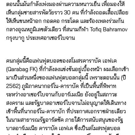
ตอนนั้นมันกำลังเพ่งมองผ่านความหนาวเย็น เพื่อมองให้
เห็นกลุ่มชายสารพัดวัยราว 30 คน ที่กำลังถอดเสื้อเปลือย
ให้เห็นขนหน้าอก กอดคอ กระโดด และร้องเพลงร่วมกัน
กลางอุณหภูมิเลขตัวเดียว ที่สนามกีฬา Tofiq Bahramov
กรุงบากู ประเทศอาเซอร์ไบจาน
คนกลุ่มนี้คือแฟนฟุตบอลของสโมสรคาราบัค เอฟเค
(Qarabag FK) ที่กำลังลงแข่งขันอยู่เบื้องหน้า ผมเลือกเข้า
มาเป็นส่วนหนึ่งของแฟนฟุตบอลกลุ่มนี้ เพราะตอนนั้น (ปี
2562) ภูมิภาคนากอร์โน-คาราบัค ที่เป็นพื้นที่พิพาท
ระหว่างอาเซอร์ไบจานกับอาร์เมเนีย ยังอยู่ในสภาวะ
สงคราม และรัฐบาลอาเซอร์ไบจานไม่อนุญาตให้เดินทาง
เข้าพื้นที่นากอร์โน-คาราบัก ที่ประกาศเอกราชฝ่ายเดียว
ในนามสาธารณรัฐอาร์ตซัค ภายใต้การสนับสนุนของรัฐ
บาลอาร์เมเนีย คาราบัค เอฟเค ซึ่งเป็นสโมสรฟุตบอล