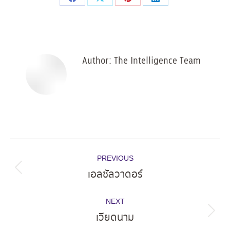
Share
Share
Share
Share
on
on
on
on
Facebook
X
Pinterest
LinkedIn
Author:
The Intelligence Team
Post
PREVIOUS
navigation
เอลซัลวาดอร์
Previous
post:
NEXT
เวียดนาม
Next