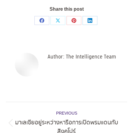
Share this post
Share
Share
Share
Share
on
on
on
on
Facebook
X
Pinterest
LinkedIn
Author:
The Intelligence Team
Post
PREVIOUS
navigation
มาเลเซียอยู่ระหว่างหารือการเปิดพรมแดนกับ
Previous
สิงคโปร์