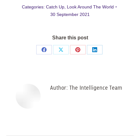
Categories:
Catch Up
,
Look Around The World
30 September 2021
Share this post
Share
Share
Share
Share
on
on
on
on
Facebook
X
Pinterest
LinkedIn
Author:
The Intelligence Team