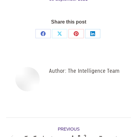
Share this post
Share
Share
Share
Share
on
on
on
on
Facebook
X
Pinterest
LinkedIn
Author:
The Intelligence Team
Post
PREVIOUS
navigation