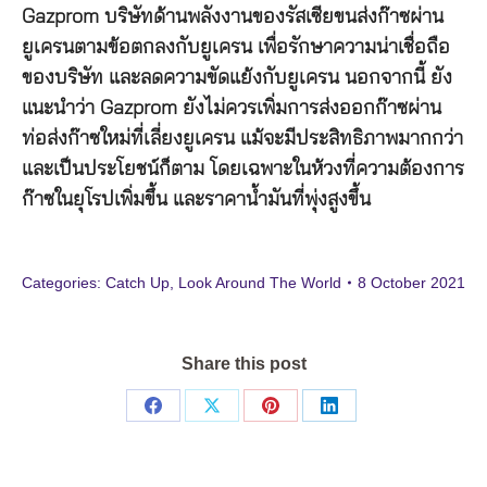
Gazprom บริษัทด้านพลังงานของรัสเซียขนส่งก๊าซผ่าน
ยูเครนตามข้อตกลงกับยูเครน เพื่อรักษาความน่าเชื่อถือ
ของบริษัท และลดความขัดแย้งกับยูเครน นอกจากนี้ ยัง
แนะนำว่า Gazprom ยังไม่ควรเพิ่มการส่งออกก๊าซผ่าน
ท่อส่งก๊าซใหม่ที่เลี่ยงยูเครน แม้จะมีประสิทธิภาพมากกว่า
และเป็นประโยชน์ก็ตาม โดยเฉพาะในห้วงที่ความต้องการ
ก๊าซในยุโรปเพิ่มขึ้น และราคาน้ำมันที่พุ่งสูงขึ้น
Categories:
Catch Up
,
Look Around The World
8 October 2021
Share this post
Share
Share
Share
Share
on
on
on
on
Facebook
X
Pinterest
LinkedIn