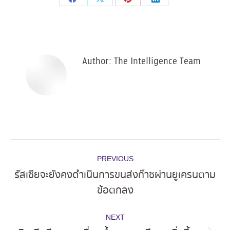
Share
Share
Share
Share
on
on
on
on
Facebook
X
Pinterest
LinkedIn
Author:
The Intelligence Team
Post
PREVIOUS
navigation
รัสเซียจะยังคงดำเนินการขนส่งก๊าซผ่านยูเครนตาม
Previous
ข้อตกลง
post:
NEXT