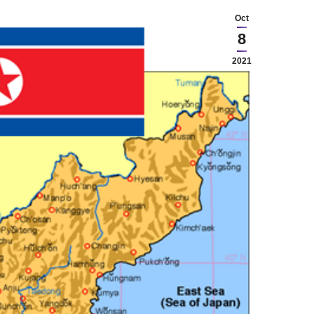
Oct
8
2021