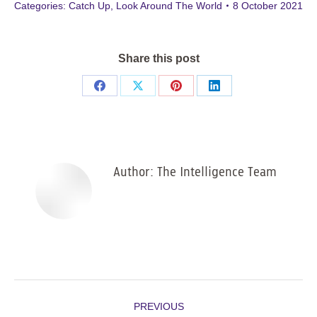
Categories:
Catch Up
,
Look Around The World
8 October 2021
Share this post
Share
Share
Share
Share
on
on
on
on
Facebook
X
Pinterest
LinkedIn
Author:
The Intelligence Team
Post
PREVIOUS