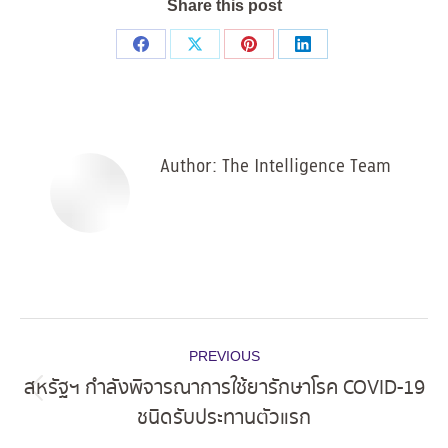
Share this post
Share
Share
Share
Share
on
on
on
on
Facebook
X
Pinterest
LinkedIn
Author:
The Intelligence Team
Post
PREVIOUS
navigation
สหรัฐฯ กำลังพิจารณาการใช้ยารักษาโรค COVID-19
Previous
ชนิดรับประทานตัวแรก
post: