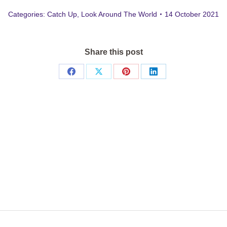
Categories:
Catch Up
,
Look Around The World
14 October 2021
Share this post
Share
Share
Share
Share
on
on
on
on
Facebook
X
Pinterest
LinkedIn