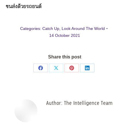
ขนส่งด้วยรถยนต์
Categories:
Catch Up
,
Look Around The World
14 October 2021
Share this post
Share
Share
Share
Share
on
on
on
on
Facebook
X
Pinterest
LinkedIn
Author:
The Intelligence Team