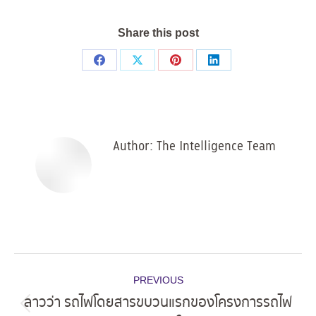
Share this post
Share
Share
Share
Share
on
on
on
on
Facebook
X
Pinterest
LinkedIn
Author:
The Intelligence Team
Post
PREVIOUS
navigation
ลาวว่า รถไฟโดยสารขบวนแรกของโครงการรถไฟ
Previous