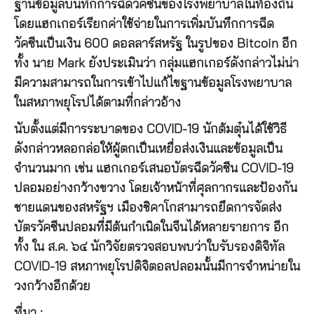
ฐานข้อมูลบันทึกการฉีดวัคซีนของโรงพยาบาลในท้องถิ่น
โดยแฮกเกอร์เรียกค่าใช้จ่ายในการเพิ่มบันทึกการฉีด
วัคซีนเป็นเงิน 600 ดอลลาร์สหรัฐ ในรูปของ Bitcoin
อีก
ทั้ง นาย Mark ยังประเมินว่า กลุ่มแฮกเกอร์ดังกล่าว
ไม่น่า
มีความสามารถในการเข้าไปแก้ไขฐานข้อมูลโรงพยาบาล
ในสหภาพยุโรปได้ตามที่กล่าวอ้าง
นับตั้งแต่มีการระบาดของ COVID-19 นักต้มตุ๋นได้ใช้วิธี
ดังกล่าวหลอกล่อให้ผู้ตกเป็นเหยื่อส่งเงินและข้อมูลเป็น
จำนวนมาก เช่น แฮกเกอร์เสนอบัตรฉีดวัคซีน COVID-19
ปลอมอย่างกว้างขวาง โดยเจ้าหน้าที่ศุลกากรและป้องกัน
ชายแดนของสหรัฐฯ เมืองชิคาโกสามารถยึดการจัดส่ง
บัตรวัคซีนปลอมที่มีต้นกำเนิดในจีนได้หลายรายการ อีก
ทั้ง ใน ส.ค. ๖๔ นักวิจัยตรวจสอบพบว่าใบรับรองดิจิทัล
COVID-19 สหภาพยุโรปดิจิตอลปลอมนั้นมีการจำหน่ายใน
วงกว้างอีกด้วย
ที่มา :