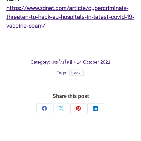
https://www.zdnet.com/article/cybercriminals-
threaten-to-hack-eu-hospitals-in-latest-covid-19-
vaccine-scam/
Category:
เทคโนโลยี
14 October 2021
Tags:
hacker
Share this post
Share
Share
Share
Share
on
on
on
on
Facebook
X
Pinterest
LinkedIn