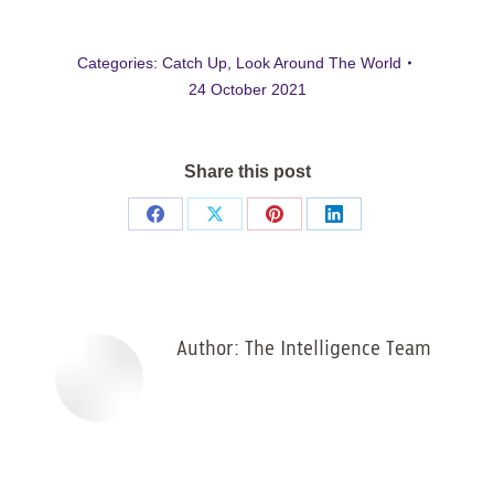
Categories:
Catch Up
,
Look Around The World
24 October 2021
Share this post
Share
Share
Share
Share
on
on
on
on
Facebook
X
Pinterest
LinkedIn
Author:
The Intelligence Team