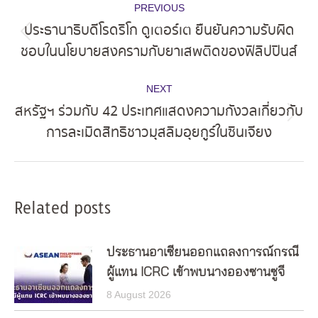
PREVIOUS
navigation
ประธานาธิบดีโรดริโก ดูเตอร์เต ยืนยันความรับผิด
Previous
ชอบในนโยบายสงครามกับยาเสพติดของฟิลิปปินส์
post:
NEXT
สหรัฐฯ ร่วมกับ 42 ประเทศแสดงความกังวลเกี่ยวกับ
Next
การละเมิดสิทธิชาวมุสลิมอุยกูร์ในซินเจียง
post:
Related posts
ประธานอาเซียนออกแถลงการณ์กรณี
ผู้แทน ICRC เข้าพบนางอองซานซูจี
8 August 2026