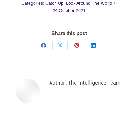
Categories:
Catch Up
,
Look Around The World
24 October 2021
Share this post
Share
Share
Share
Share
on
on
on
on
Facebook
X
Pinterest
LinkedIn
Author:
The Intelligence Team
Post