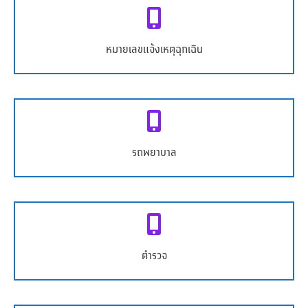
หมายเลขโทรศัพท์
หมายเลขแจ้งเหตุฉุกเฉิน
911
หมายเลขโทรศัพท์
รถพยาบาล
997
หมายเลขโทรศัพท์
ตำรวจ
999