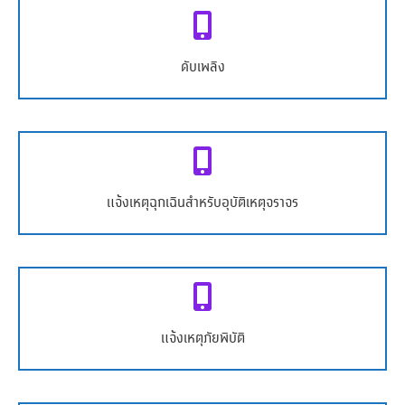
หมายเลขโทรศัพท์
ดับเพลิง
998
หมายเลขโทรศัพท์
แจ้งเหตุฉุกเฉินสำหรับอุบัติเหตุจราจร
933
หมายเลขโทรศัพท์
แจ้งเหตุภัยพิบัติ
966