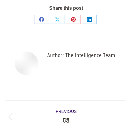
Share this post
Share
Share
Share
Share
on
on
on
on
Facebook
X
Pinterest
LinkedIn
Author:
The Intelligence Team
Post
PREVIOUS
navigation
ชิลี
Previous
post: