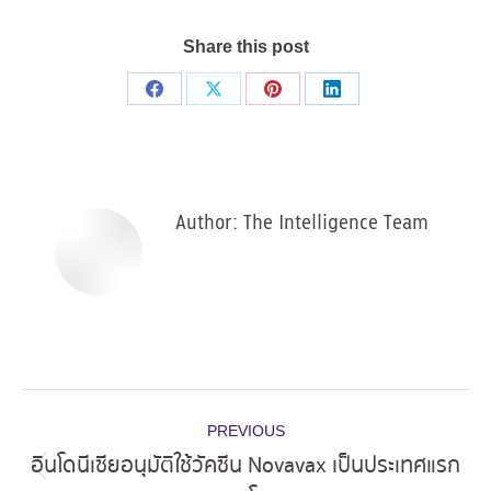
Share this post
Share
Share
Share
Share
on
on
on
on
Facebook
X
Pinterest
LinkedIn
Author:
The Intelligence Team
Post
PREVIOUS
navigation
อินโดนีเซียอนุมัติใช้วัคซีน Novavax เป็นประเทศแรก
Previous