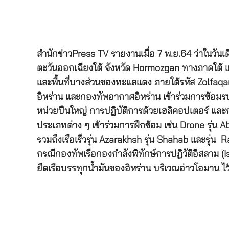
สำนักข่าวPress TV รายงานเมื่อ 7 พ.ย.64 ว่าในวั
ตะวันออกเฉียงใต้ จังหวัด Hormozgan ทางภาคใต้ 
และพื้นที่บางส่วนของทะแลแดง ภายใต้รหัส Zolfa
อิหร่าน และกองทัพอากาศอิหร่าน เข้าร่วมการซ้อมรบ
หน่วยปืนใหญ่ การปฏิบัติการด้วยเฮลิคอปเตอร์ และ
ประเภทต่าง ๆ เข้าร่วมการฝึกซ้อม เช่น Drone รุ่น Aba
รวมถึงเรือเร็วรุ่น Azarakhsh รุ่น Shahab และรุ่น Ra’
กรณีกองทัพเรือกองกำลังพิทักษ์การปฏิวัติอิสลาม (
ยึดเรือบรรทุกน้ำมันของอิหร่าน บริเวณอ่าวโอมาน ไว้