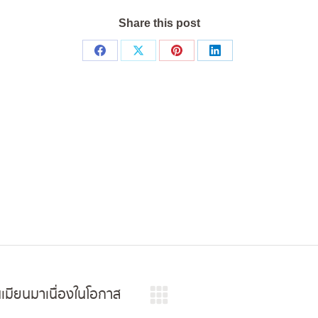
Share this post
Share
Share
Share
Share
on
on
on
on
Facebook
X
Pinterest
LinkedIn
เมียนมาเนื่องในโอกาส
Next