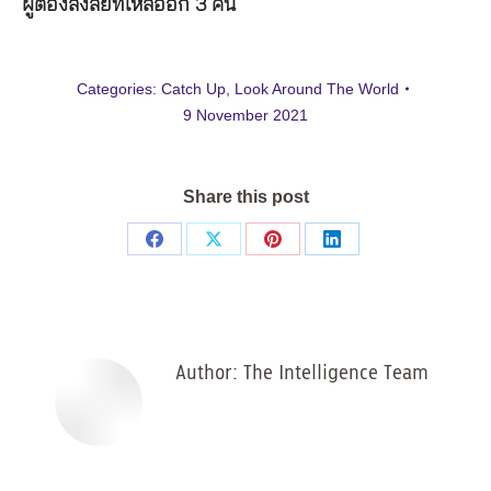
ผู้ต้องสงสัยที่เหลืออีก 3 คน
Categories:
Catch Up
,
Look Around The World
9 November 2021
Share this post
Share
Share
Share
Share
on
on
on
on
Facebook
X
Pinterest
LinkedIn
Author:
The Intelligence Team