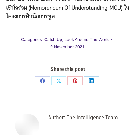
เข้าใจร่วม (Memorandum Of Understanding-MOU) ใน
โครงการฝึกนักการทูต
Categories:
Catch Up
,
Look Around The World
9 November 2021
Share this post
Share
Share
Share
Share
on
on
on
on
Facebook
X
Pinterest
LinkedIn
Author:
The Intelligence Team