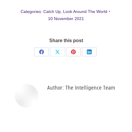
Categories:
Catch Up
,
Look Around The World
10 November 2021
Share this post
Share
Share
Share
Share
on
on
on
on
Facebook
X
Pinterest
LinkedIn
Author:
The Intelligence Team