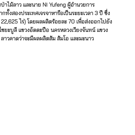
ะป่าไม้ลาว และนาย Ni Yufeng ผู้อำนวยการ
ทั้งสองประเทศเจรจาหารือเป็นระยะเวลา 3 ปี ซึ่ง
2,625 ไร่) โดยผลผลิตร้อยละ 70 เพื่อส่งออกไปยัง
ไซยะบูลี แขวงอัตตะปือ นครหลวงเวียงจันทน์ แขวง
 ลาวคาดว่าจะมีผลผลิตส้ม ส้มโอ และมะนาว