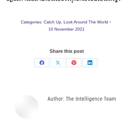
Categories:
Catch Up
,
Look Around The World
10 November 2021
Share this post
Share
Share
Share
Share
on
on
on
on
Facebook
X
Pinterest
LinkedIn
Author:
The Intelligence Team