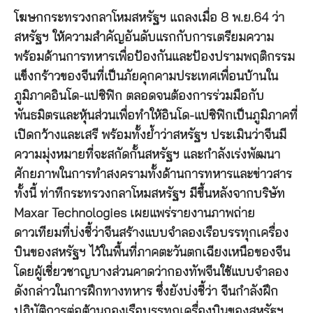
โฆษกกระทรวงกลาโหมสหรัฐฯ แถลงเมื่อ 8 พ.ย.64 ว่า
สหรัฐฯ ให้ความสำคัญอันดับแรกกับการเตรียมความ
พร้อมด้านการทหารเพื่อป้องกันและป้องปรามพฤติกรรม
แข็งกร้าวของจีนที่เป็นภัยคุกคามประเทศเพื่อนบ้านใน
ภูมิภาคอินโด-แปซิฟิก ตลอดจนต้องการร่วมมือกับ
พันธมิตรและหุ้นส่วนเพื่อทำให้อินโด-แปซิฟิกเป็นภูมิภาคที่
เปิดกว้างและเสรี พร้อมทั้งย้ำว่าสหรัฐฯ ประเมินว่าจีนมี
ความมุ่งหมายที่จะสกัดกั้นสหรัฐฯ และกำลังเร่งพัฒนา
ศักยภาพในการทำสงครามทั้งด้านการทหารและข่าวสาร
ทั้งนี้ ท่าทีกระทรวงกลาโหมสหรัฐฯ มีขึ้นหลังจากบริษัท
Maxar Technologies เผยแพร่รายงานภาพถ่าย
ดาวเทียมที่บ่งชี้ว่าจีนสร้างแบบจำลองเรือบรรทุกเครื่อง
บินของสหรัฐฯ ไว้ในพื้นที่ภาคตะวันตกเฉียงเหนือของจีน
โดยผู้เชี่ยวชาญบางส่วนคาดว่ากองทัพจีนใช้แบบจำลอง
ดังกล่าวในการฝึกทางทหาร ซึ่งยังบ่งชี้ว่า จีนกำลังฝึก
ปฏิบัติการต่อต้านกองเรือบรรทุกเครื่องบินของสหรัฐฯ