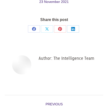
23 November 2021
Share this post
Share
Share
Share
Share
on
on
on
on
Facebook
X
Pinterest
LinkedIn
Author:
The Intelligence Team
Post
PREVIOUS