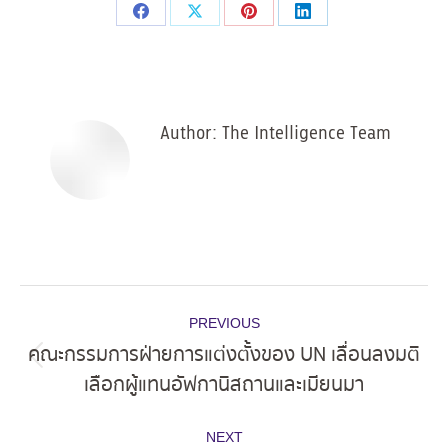
Share
Share
Share
Share
on
on
on
on
Facebook
X
Pinterest
LinkedIn
Author:
The Intelligence Team
Post
PREVIOUS
navigation
คณะกรรมการฝ่ายการแต่งตั้งของ UN เลื่อนลงมติ
Previous
เลือกผู้แทนอัฟกานิสถานและเมียนมา
post:
NEXT