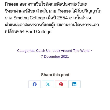
Freese ออกจากเว็บไซต์คณะศิลปะศาสตร์และ
วิทยาศาสตร์ด้วย สำหรับนาย Freese ได้รับปริญญาโท
จาก Smolny College เมื่อปี 2554 จากนั้นดำรง
ตำแหน่งศาสตราจารย์และผู้ประสานงานโครงการแลก
เปลี่ยนของ Bard College
Categories:
Catch Up
,
Look Around The World
7 December 2021
Share this post
Share
Share
Share
Share
on
on
on
on
Facebook
X
Pinterest
LinkedIn